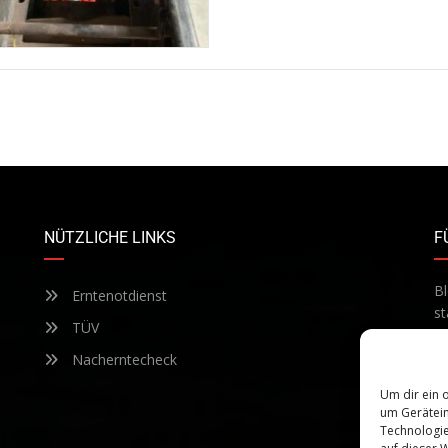
NÜTZLICHE LINKS
F
Bl
Erntenotdienst
st
TÜV
Te
ab
Nacherntecheck
Um dir ein 
um Gerätein
Technologie