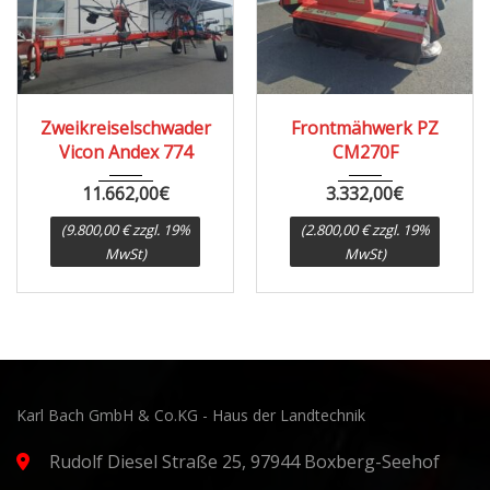
2015
Zweikreiselschwader
Frontmähwerk PZ
Vicon Andex 774
CM270F
11.662,00
€
3.332,00
€
(9.800,00 € zzgl. 19%
(2.800,00 € zzgl. 19%
MwSt)
MwSt)
Karl Bach GmbH & Co.KG - Haus der Landtechnik
Rudolf Diesel Straße 25, 97944 Boxberg-Seehof