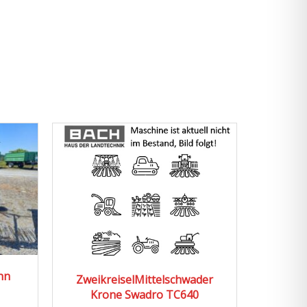
2025
2026
isel­Mittelschwader
Kreiselwender Krone Vendro
ne Swadro TC640
470