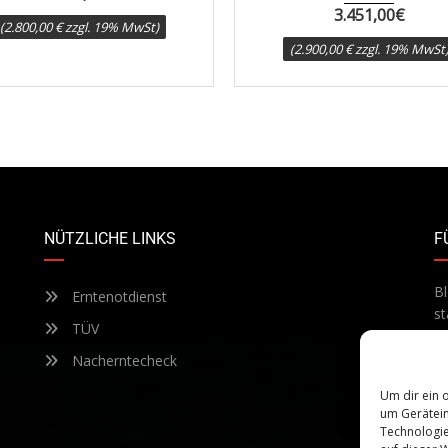
3.451,00
€
(2.900,00 € zzgl. 19% MwSt)
NÜTZLICHE LINKS
F
Bl
Erntenotdienst
st
TÜV
Te
ab
Nacherntecheck
Um dir ein 
um Gerätein
Technologie