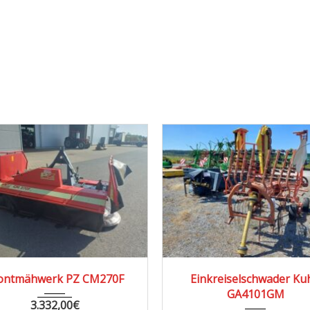
1995
0F
Einkreiselschwader Kuhn
Zweikre
GA4101GM
Kro