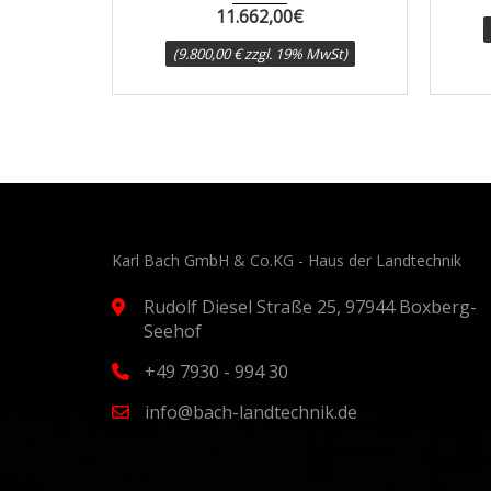
11.662,00
€
(2.800,00 € zzgl. 19% MwSt)
9.800,00 € zzgl. 19% MwSt)
Karl Bach GmbH & Co.KG - Haus der Landtechnik
Rudolf Diesel Straße 25, 97944 Boxberg-
Seehof
+49 7930 - 994 30
info@bach-landtechnik.de