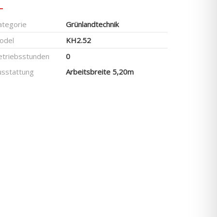
ategorie
Grünlandtechnik
odel
KH2.52
etriebsstunden
0
usstattung
Arbeitsbreite 5,20m