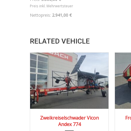
Preis inkl. Mehrwertsteuer
Nettopreis:
2.941,00 €
RELATED VEHICLE
2015
ikreiselschwader Vicon
Frontmähwerk PZ CM27
Andex 774
3.332,00
€