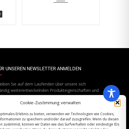
9.758,00
€
(8.200,00 € zzgl. 19% MwSt)
ÜR UNSEREN NEWSLETTER ANMELDEN
eiben Sie auf dem Laufenden über unsere sich
ändig weiterentwickelnden Produkteigenschaften und
chnologien. Geben Sie Ihre E-Mail-Adresse ein und
Cookie-Zustimmung verwalten
onnieren Sie unseren Newsletter.
optimales Erlebnis zu bieten, verwenden wir Technologien wie Cookies,
formationen zu speichern und/oder darauf zuzugreifen. Wenn du diesen
n zustimmst, können wir Daten wie das Surfverhalten oder eindeutige IDs