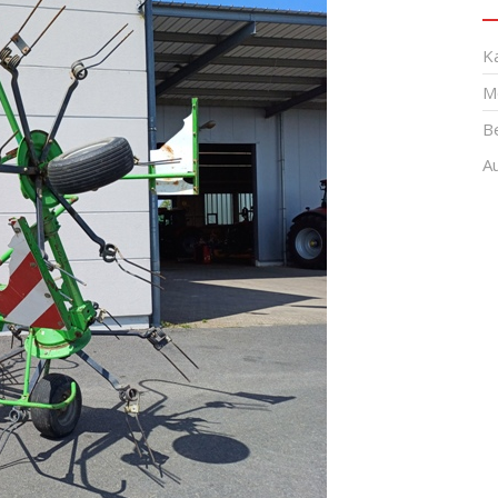
K
M
B
A