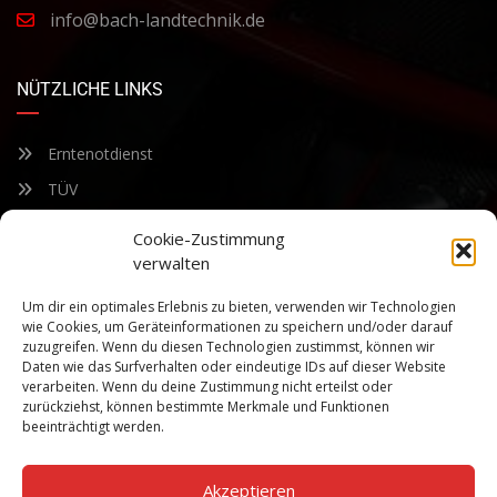
info@bach-landtechnik.de
NÜTZLICHE LINKS
Erntenotdienst
TÜV
Nacherntecheck
Cookie-Zustimmung
verwalten
FÜR UNSEREN NEWSLETTER ANMELDEN
Um dir ein optimales Erlebnis zu bieten, verwenden wir Technologien
wie Cookies, um Geräteinformationen zu speichern und/oder darauf
zuzugreifen. Wenn du diesen Technologien zustimmst, können wir
Bleiben Sie auf dem Laufenden über unsere sich ständig
Daten wie das Surfverhalten oder eindeutige IDs auf dieser Website
weiterentwickelnden Produkteigenschaften und Technologien.
verarbeiten. Wenn du deine Zustimmung nicht erteilst oder
Geben Sie Ihre E-Mail-Adresse ein und abonnieren Sie unseren
zurückziehst, können bestimmte Merkmale und Funktionen
Newsletter.
beeinträchtigt werden.
Akzeptieren