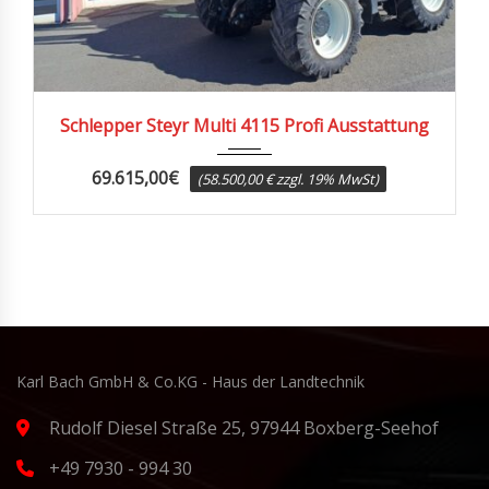
2014
2300
Schlepper Steyr Multi 4115 Profi Ausstattung
69.615,00
€
(58.500,00 € zzgl. 19% MwSt)
Karl Bach GmbH & Co.KG - Haus der Landtechnik
Rudolf Diesel Straße 25, 97944 Boxberg-Seehof
+49 7930 - 994 30