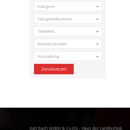
Kategorie
Fahrgestellnummer
TERMINAL
Betriebsstunden
Ausstattung
Zurücksetzen
Karl Bach GmbH & Co.KG - Haus der Landtechnik