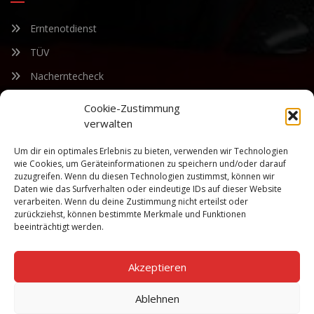
Erntenotdienst
TÜV
Nacherntecheck
Cookie-Zustimmung
FÜR UNSEREN NEWSLETTER ANMELDEN
verwalten
Um dir ein optimales Erlebnis zu bieten, verwenden wir Technologien
Bleiben Sie auf dem Laufenden über unsere sich ständig
wie Cookies, um Geräteinformationen zu speichern und/oder darauf
weiterentwickelnden Produkteigenschaften und Technologien.
zuzugreifen. Wenn du diesen Technologien zustimmst, können wir
Geben Sie Ihre E-Mail-Adresse ein und abonnieren Sie unseren
Daten wie das Surfverhalten oder eindeutige IDs auf dieser Website
verarbeiten. Wenn du deine Zustimmung nicht erteilst oder
Newsletter.
zurückziehst, können bestimmte Merkmale und Funktionen
beeinträchtigt werden.
Akzeptieren
Abonnieren
Ablehnen