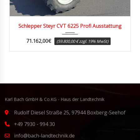
2011
7500
Schlepper Steyr CVT 6225 Profi Ausstattung
71.162,00
€
(59.800,00 € zzgl. 19% MwSt)
Karl Bach GmbH & Co.KG - Haus der Landtechnik
Rudolf Diesel Straße 25, 97944 Boxberg-Seehof
+49 7930 - 994 30
info@bach-landtechnik.de