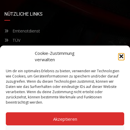
NÜTZLICHE LINKS
Erntenotdienst
TÜV
Nacherntecheck
Cookie-Zustimmung
verwalten
FÜR UNSEREN NEWSLETTER ANMELDEN
Um dir ein optimales Erlebnis zu bieten, verwenden wir Technologien
wie Cookies, um Geräteinformationen zu speichern und/oder darauf
zuzugreifen. Wenn du diesen Technologien zustimmst, können wir
Bleiben Sie auf dem Laufenden über unsere sich ständig
Daten wie das Surfverhalten oder eindeutige IDs auf dieser Website
weiterentwickelnden Produkteigenschaften und Technologien.
verarbeiten. Wenn du deine Zustimmung nicht erteilst oder
Geben Sie Ihre E-Mail-Adresse ein und abonnieren Sie unseren
zurückziehst, können bestimmte Merkmale und Funktionen
Newsletter.
beeinträchtigt werden.
Akzeptieren