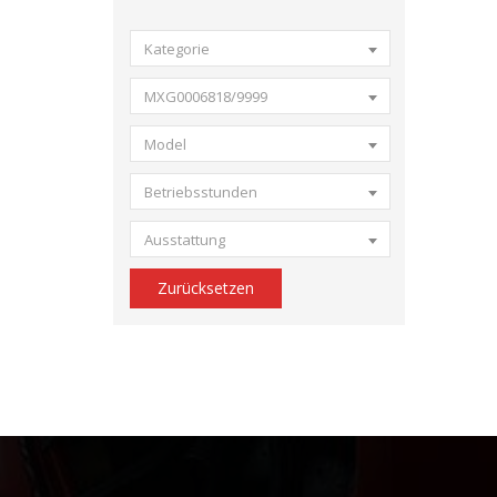
Kategorie
MXG0006818/9999
Model
Betriebsstunden
Ausstattung
Zurücksetzen