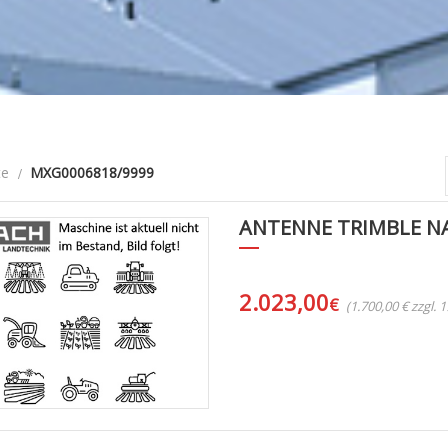
te
MXG0006818/9999
ANTENNE TRIMBLE NA
2.023,00
€
(1.700,00 € zzgl.