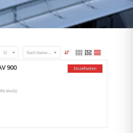
12
Nach Name sortieren
V 900
Einzelheiten
 19% MwSt)