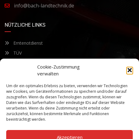
info@bach-landtechnik.de
NÜTZLICHE LINKS
Erntenotdienst
TÜV
Nacherntecheck
Cookie-Zustimmung
verwalten
FÜR UNSEREN NEWSLETTER ANMELDEN
Um dir ein optimales Erlebnis zu bieten, verwenden wir Technologien
wie Cookies, um Geräteinformationen zu speichern und/oder darauf
zuzugreifen. Wenn du diesen Technologien zustimmst, können wir
Bleiben Sie auf dem Laufenden über unsere sich ständig
Daten wie das Surfverhalten oder eindeutige IDs auf dieser Website
weiterentwickelnden Produkteigenschaften und Technologien.
verarbeiten. Wenn du deine Zustimmung nicht erteilst oder
Geben Sie Ihre E-Mail-Adresse ein und abonnieren Sie unseren
zurückziehst, können bestimmte Merkmale und Funktionen
Newsletter.
beeinträchtigt werden.
Akzeptieren