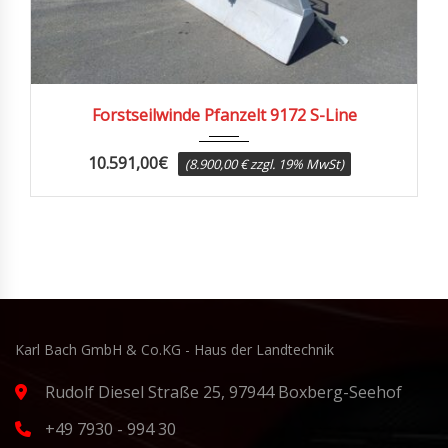
2009
Forstseilwinde Pfanzelt 9172 S-Line
10.591,00
€
(8.900,00 € zzgl. 19% MwSt)
Karl Bach GmbH & Co.KG - Haus der Landtechnik
Rudolf Diesel Straße 25, 97944 Boxberg-Seehof
+49 7930 - 994 30