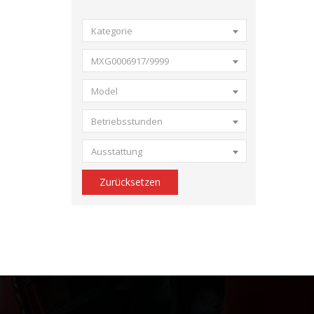
Kategorie
MXG0006917/9999
Model
Betriebsstunden
Ausstattung
Zurücksetzen