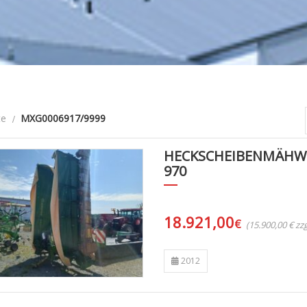
te
MXG0006917/9999
HECKSCHEIBENMÄHWE
970
18.921,00
€
(15.900,00 € z
2012