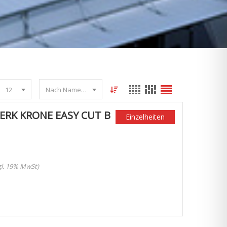
12
Nach Name sortieren
RK KRONE EASY CUT B
Einzelheiten
zgl. 19% MwSt)