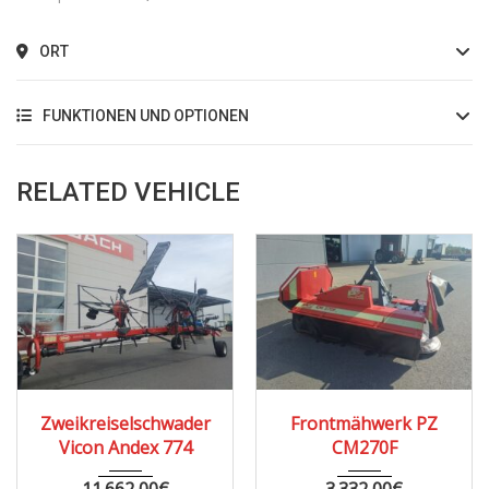
ORT
FUNKTIONEN UND OPTIONEN
RELATED VEHICLE
2015
Zweikreiselschwader
Frontmähwerk PZ
Vicon Andex 774
CM270F
11.662,00
€
3.332,00
€