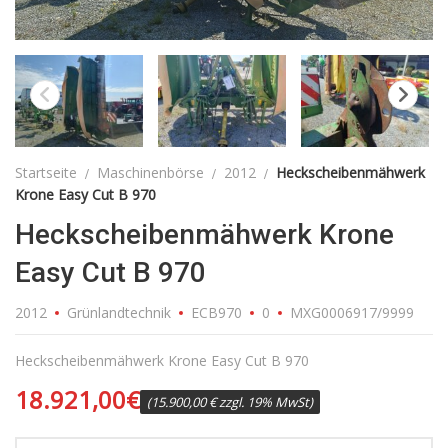
Startseite
Maschinenbörse
2012
Heckscheibenmähwerk
Krone Easy Cut B 970
Heckscheibenmähwerk Krone
Easy Cut B 970
2012
Grünlandtechnik
ECB970
0
MXG0006917/9999
Heckscheibenmähwerk Krone Easy Cut B 970
18.921,00
€
(15.900,00 € zzgl. 19% MwSt)