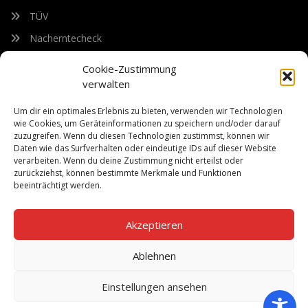
TÜV
Nacherntecheck
Cookie-Zustimmung
FÜR UNSEREN NEWSLETTER ANMELDEN
verwalten
Um dir ein optimales Erlebnis zu bieten, verwenden wir Technologien
Bleiben Sie auf dem Laufenden über unsere sich ständig
wie Cookies, um Geräteinformationen zu speichern und/oder darauf
weiterentwickelnden Produkteigenschaften und Technologien.
zuzugreifen. Wenn du diesen Technologien zustimmst, können wir
Geben Sie Ihre E-Mail-Adresse ein und abonnieren Sie unseren
Daten wie das Surfverhalten oder eindeutige IDs auf dieser Website
verarbeiten. Wenn du deine Zustimmung nicht erteilst oder
Newsletter.
zurückziehst, können bestimmte Merkmale und Funktionen
beeinträchtigt werden.
Akzeptieren
Abonnieren
Ablehnen
Einstellungen ansehen
©Copyright 2026
Bach Landtechnik