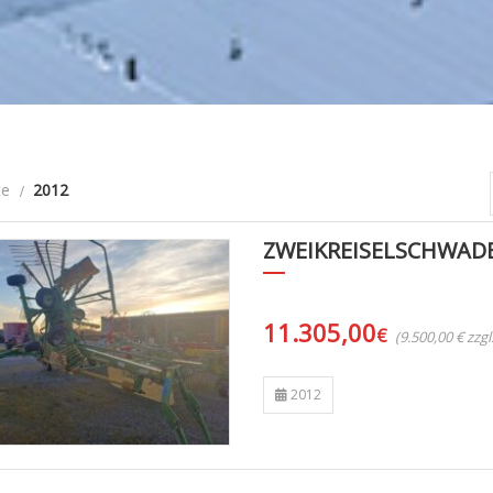
te
2012
ZWEIKREISELSCHWAD
11.305,00
€
(9.500,00 € zzg
2012