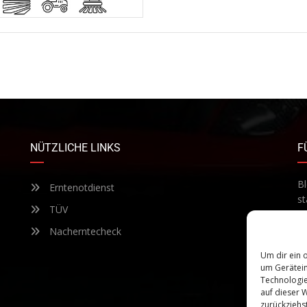
NÜTZLICHE LINKS
F
Bl
Erntenotdienst
st
TÜV
Te
ab
Nacherntecheck
Um dir ein 
um Gerätein
Technologie
auf dieser 
zurückziehs