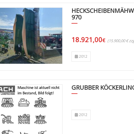
HECKSCHEIBENMÄHWE
970
18.921,00
€
(15.900,00 € z
2012
GRUBBER KÖCKERLIN
2012