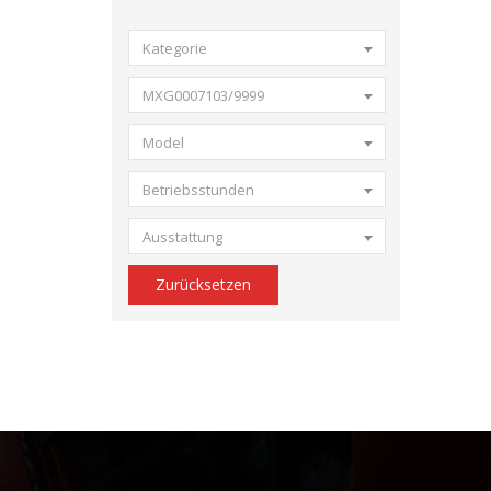
Kategorie
MXG0007103/9999
Model
Betriebsstunden
Ausstattung
Zurücksetzen