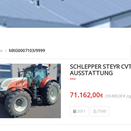
te
MXG0007103/9999
SCHLEPPER STEYR CVT
AUSSTATTUNG
71.162,00
€
(59.800,00 € z
2011
7500